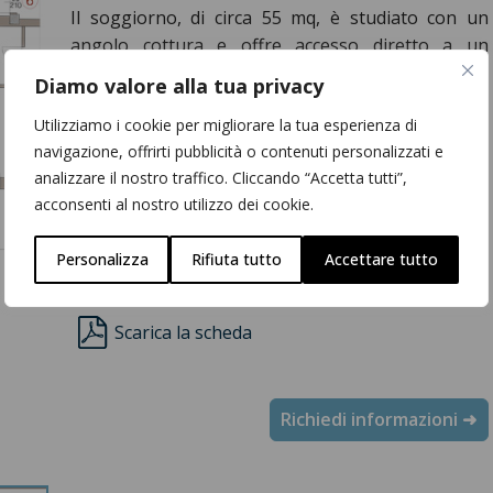
Il soggiorno, di circa 55 mq, è studiato con un
angolo cottura e offre accesso diretto a un
balcone di circa 25 mq, che arricchisce lo spazio
Diamo valore alla tua privacy
abitativo con un'area esterna. La disposizione
Utilizziamo i cookie per migliorare la tua esperienza di
degli ambienti è progettata per massimizzare la
navigazione, offrirti pubblicità o contenuti personalizzati e
luminosità.
analizzare il nostro traffico. Cliccando “Accetta tutti”,
Totale superficie commerciale:
182 mq
acconsenti al nostro utilizzo dei cookie.
Personalizza
Rifiuta tutto
Accettare tutto
Scarica la scheda
Richiedi informazioni ➜