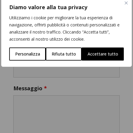
Diamo valore alla tua privacy
Utilizziamo i cookie per migliorare la tua esperienza di
Recapito telefonico
navigazione, offrirti pubblicità o contenuti personalizzati e
analizzare il nostro traffico. Cliccando “Accetta tutti”,
acconsenti al nostro utilizzo dei cookie.
Personalizza
Rifiuta tutto
Accettare tutto
E-mail
*
Messaggio
*