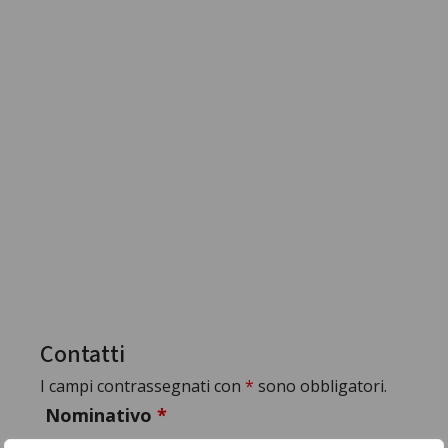
Contatti
I campi contrassegnati con
*
sono obbligatori.
Nominativo
*