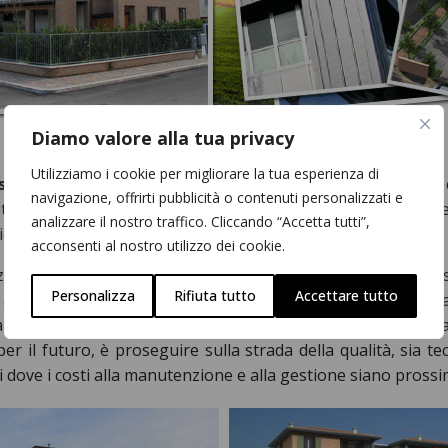
Diamo valore alla tua privacy
Utilizziamo i cookie per migliorare la tua esperienza di
ssi
nel primo dopoguerra (1955). I figli,
Renzo
e
Floriano
,
navigazione, offrirti pubblicità o contenuti personalizzati e
tante negli anni. Dal 1985, l'azienda ha iniziato a curare di
analizzare il nostro traffico. Cliccando “Accetta tutti”,
zioni tecnologiche ed architettoniche.
acconsenti al nostro utilizzo dei cookie.
iali-commerciali, direzionali e produttivi, prevalentemente 
Personalizza
Rifiuta tutto
Accettare tutto
no alla vendita finale. Pur mantenendo una forte caratterizz
zata su due elementi di grande rilievo: la continua ricerca d
per il futuro, è proseguire sulla strada della qualità, sia 
 dove i costi alla manutenzione e alla gestione siano prossim