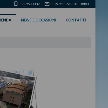
329 5943442
bassi@bassicostruzioni.it
IENDA
NEWS E OCCASIONI
CONTATTI