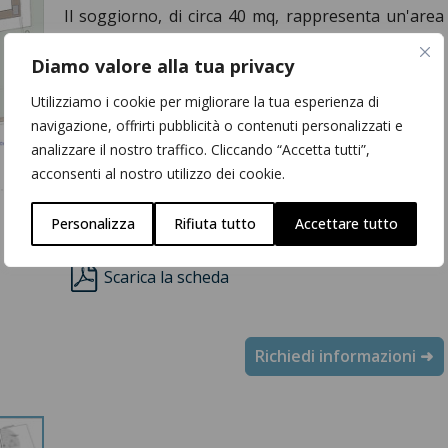
Il soggiorno, di circa 40 mq, rappresenta un'area
centrale dell’abitazione con ampie finestre da cui si
Diamo valore alla tua privacy
può accedere allo spazioso giardino privato
composto da due zone, una verde e una
Utilizziamo i cookie per migliorare la tua esperienza di
pavimentata.
navigazione, offrirti pubblicità o contenuti personalizzati e
analizzare il nostro traffico. Cliccando “Accetta tutti”,
Totale superficie commerciale:
117 mq
acconsenti al nostro utilizzo dei cookie.
Personalizza
Rifiuta tutto
Accettare tutto
Scarica la scheda
Richiedi informazioni ➜